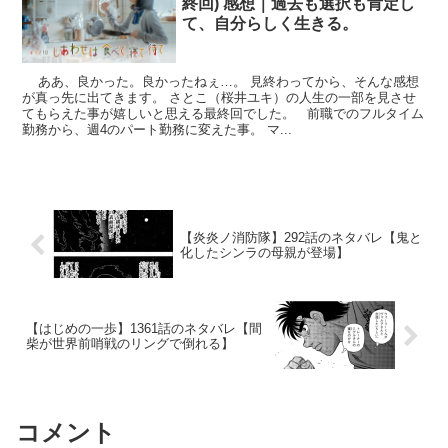
終回) 感想｜過去も選択も肯定し
て、自分らしく生きる。
ああ、良かった。良かったねぇ…。 見終わってから、そんな感想
が真っ先に出てきます。 さとこ（桜井ユキ）の人生の一部を見させ
てもらえた事が嬉しいと思える最終回でした。 前職でのフルタイム
勤務から、週4のパート勤務に変えた事。 マ...
【炎炎ノ消防隊】292話のネタバレ【鬼と
化したシンラの母親が登場】
【はじめの一歩】1361話のネタバレ【間
柴が世界前哨戦のリングで倒れる】
コメント