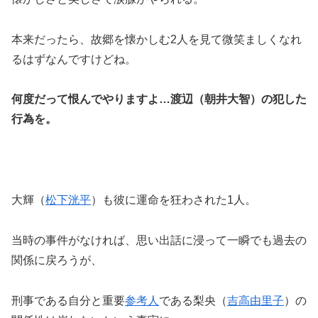
本来だったら、故郷を懐かしむ2人を見て微笑ましくなれ
るはずなんですけどね。
何度だって恨んでやりますよ…渡辺（朝井大智）の犯した
行為を。
大輝（
松下洸平
）も彼に運命を狂わされた1人。
当時の事件がなければ、思い出話に浸って一瞬でも過去の
関係に戻ろうが、
刑事である自分と重要
参考人
である梨央（
吉高由里子
）の