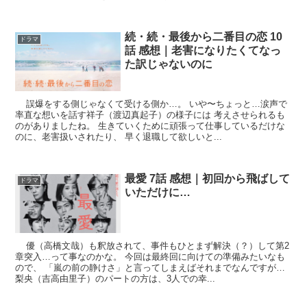
続・続・最後から二番目の恋 10
ドラマ
話 感想｜老害になりたくてなっ
た訳じゃないのに
誤爆をする側じゃなくて受ける側か…。 いや〜ちょっと…涙声で
率直な想いを話す祥子（渡辺真起子）の様子には 考えさせられるも
のがありましたね。 生きていくために頑張って仕事しているだけな
のに、老害扱いされたり、 早く退職して欲しいと...
最愛 7話 感想｜初回から飛ばして
ドラマ
いただけに…
優（高橋文哉）も釈放されて、事件もひとまず解決（？）して第2
章突入…って事なのかな。 今回は最終回に向けての準備みたいなも
ので、 「嵐の前の静けさ」と言ってしまえばそれまでなんですが…
梨央（吉高由里子）のパートの方は、3人での幸...