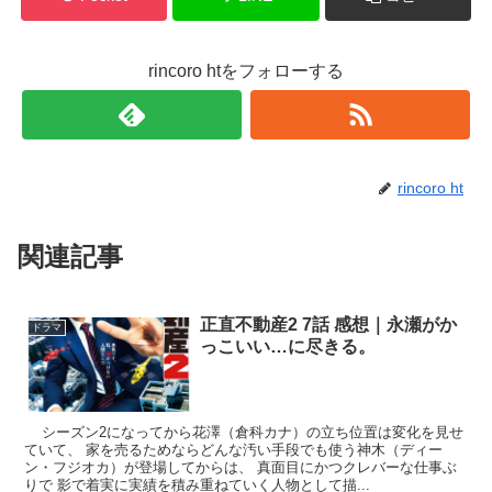
rincoro htをフォローする
rincoro ht
関連記事
正直不動産2 7話 感想｜永瀬がか
ドラマ
っこいい…に尽きる。
シーズン2になってから花澤（倉科カナ）の立ち位置は変化を見せ
ていて、 家を売るためならどんな汚い手段でも使う神木（ディー
ン・フジオカ）が登場してからは、 真面目にかつクレバーな仕事ぶ
りで 影で着実に実績を積み重ねていく人物として描...