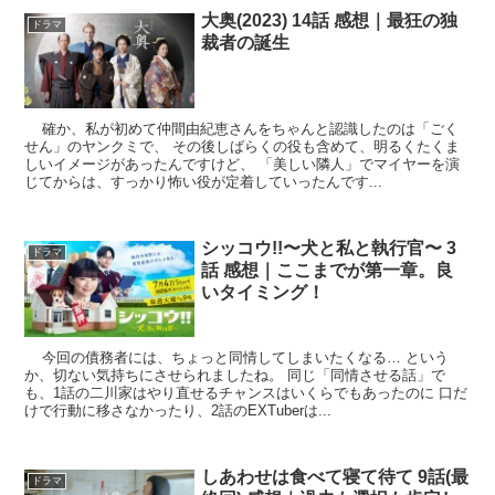
大奥(2023) 14話 感想｜最狂の独
ドラマ
裁者の誕生
確か、私が初めて仲間由紀恵さんをちゃんと認識したのは「ごく
せん」のヤンクミで、 その後しばらくの役も含めて、明るくたくま
しいイメージがあったんですけど、 「美しい隣人」でマイヤーを演
じてからは、すっかり怖い役が定着していったんです...
シッコウ!!〜犬と私と執行官〜 3
ドラマ
話 感想｜ここまでが第一章。良
いタイミング！
今回の債務者には、ちょっと同情してしまいたくなる… という
か、切ない気持ちにさせられましたね。 同じ「同情させる話」で
も、1話の二川家はやり直せるチャンスはいくらでもあったのに 口だ
けで行動に移さなかったり、2話のEXTuberは...
しあわせは食べて寝て待て 9話(最
ドラマ