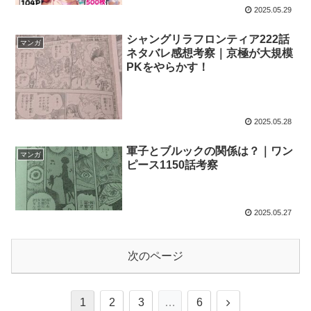
2025.05.29
シャングリラフロンティア222話
マンガ
ネタバレ感想考察｜京極が大規模
PKをやらかす！
2025.05.28
軍子とブルックの関係は？｜ワン
マンガ
ピース1150話考察
2025.05.27
次のページ
1
2
3
…
6