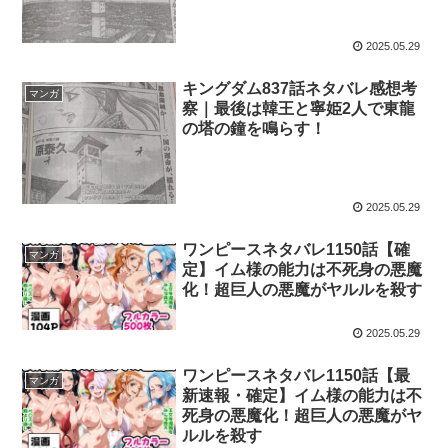
2025.05.29
キングダム837話ネタバレ感想考
マンガ
察｜最後は韓王と寧姫2人で東龍
の塔の鐘を鳴らす！
2025.05.29
ワンピースネタバレ1150話【確
マンガ
定】イム様の能力は不死身の悪魔
化！超巨人の悪魔がヤルルを殺す
2025.05.29
ワンピースネタバレ1150話【最
マンガ
新速報・確定】イム様の能力は不
死身の悪魔化！超巨人の悪魔がヤ
ルルを殺す