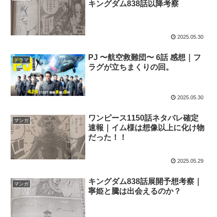
キングダム838話以降考察
2025.05.30
PJ 〜航空救難団〜 6話 感想｜フ
ドラマ
ラグが立ちまくりの回。
2025.05.30
ワンピース1150話ネタバレ確定
マンガ
速報｜イム様は想像以上に化け物
だった！！
2025.05.29
キングダム838話展開予想考察｜
マンガ
寧姫と騰は出会えるのか？