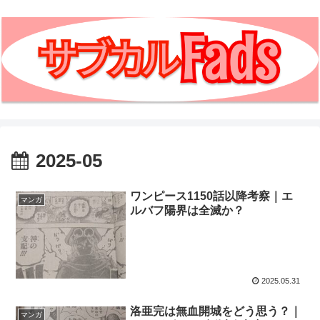
2025-05
ワンピース1150話以降考察｜エ
マンガ
ルバフ陽界は全滅か？
2025.05.31
洛亜完は無血開城をどう思う？｜
マンガ