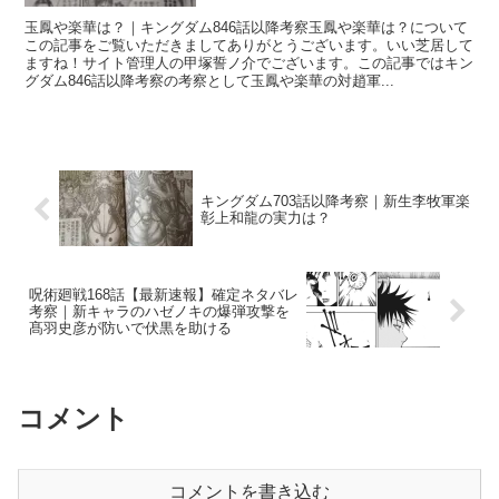
玉鳳や楽華は？｜キングダム846話以降考察玉鳳や楽華は？について
この記事をご覧いただきましてありがとうございます。いい芝居して
ますね！サイト管理人の甲塚誓ノ介でございます。この記事ではキン
グダム846話以降考察の考察として玉鳳や楽華の対趙軍...
キングダム703話以降考察｜新生李牧軍楽
彰上和龍の実力は？
呪術廻戦168話【最新速報】確定ネタバレ
考察｜新キャラのハゼノキの爆弾攻撃を
髙羽史彦が防いで伏黒を助ける
コメント
コメントを書き込む