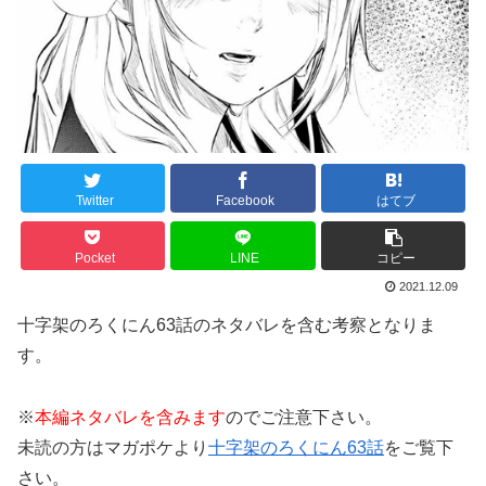
Twitter
Facebook
はてブ
Pocket
LINE
コピー
2021.12.09
十字架のろくにん63話のネタバレを含む考察となりま
す。
※
本編ネタバレを含みます
のでご注意下さい。
未読の方はマガポケより
十字架のろくにん63話
をご覧下
さい。