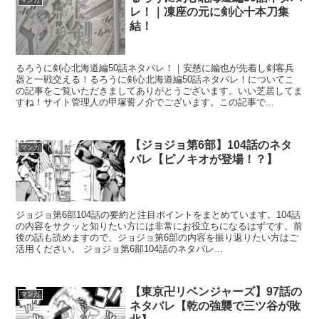
マンガ
レ！｜凍座の元に剣心十本刀集
結！
るろうに剣心北海道編50話ネタバレ！｜安慈に編也が先着し剣客兵
器と一戦交える！るろうに剣心北海道編50話ネタバレ！についてこ
の記事をご覧いただきましてありがとうございます。いい芝居してま
すね！サイト管理人の甲塚誓ノ介でございます。この記事で...
【ジョジョ第6部】104話のネタ
マンガ
バレ【ピノキオが登場！？】
ジョジョ第6部104話の要約と注目ポイントをまとめています。104話
の内容をサクッと知りたい方には非常にお役立ちになるはずです。前
後の話も読めますので、ジョジョ第6部の内容を振り返りたい方はご
活用ください。 ジョジョ第6部104話のネタバレ...
【東京卍リベンジャーズ】97話の
マンガ
ネタバレ【乾の強襲で三ツ谷が敗