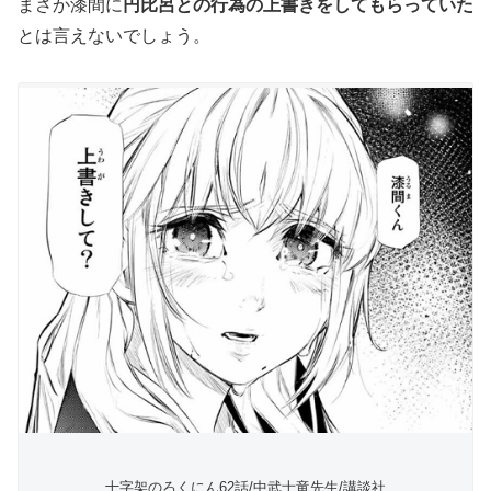
まさか漆間に
円比呂との行為の上書きをしてもらっていた
とは言えないでしょう。
十字架のろくにん62話/中武士竜先生/講談社