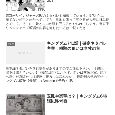
北】
東京卍リベンジャーズ97のネタバレを掲載しています。97話では、
勝てない相手とわかっていても、意地を張って三ツ谷が大寿に挑み続
けていく。そこに、乾とココが現れ三ツ谷がやられてしまう。東京卍
リベンジャーズ97話の内容を知りたい方はご覧くださ...
キングダム741話｜確定ネタバレ
マンガ
考察｜桓騎の狙いは李牧の首
※本編ネタバレを含む場合がありますのでご注意下さい。 【追記：
肥下は燃えていない】 桓騎は肥下におらず。狙いは李牧本軍。肥下
へ急いだ袁環たちは即座に後方には戻れない。 最新刊の予約開始 キ
ングダム67巻【最新】＜Amazonで予約＞ 肥...
玉鳳や楽華は？｜キングダム846
マンガ
話以降考察