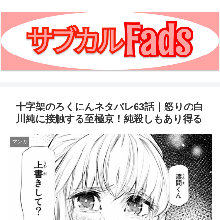
十字架のろくにんネタバレ63話｜怒りの白
川純に接触する至極京！純殺しもあり得る
マンガ