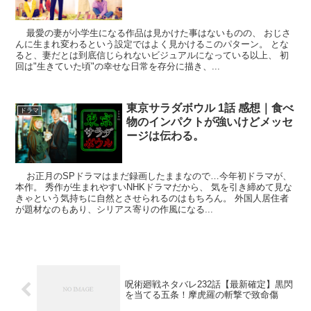
最愛の妻が小学生になる作品は見かけた事はないものの、 おじさ
んに生まれ変わるという設定ではよく見かけるこのパターン。 とな
ると、妻だとは到底信じられないビジュアルになっている以上、 初
回は"生きていた頃"の幸せな日常を存分に描き、...
東京サラダボウル 1話 感想｜食べ
ドラマ
物のインパクトが強いけどメッセ
ージは伝わる。
お正月のSPドラマはまだ録画したままなので…今年初ドラマが、
本作。 秀作が生まれやすいNHKドラマだから、 気を引き締めて見な
きゃという気持ちに自然とさせられるのはもちろん。 外国人居住者
が題材なのもあり、シリアス寄りの作風になる...
呪術廻戦ネタバレ232話【最新確定】黒閃
を当てる五条！摩虎羅の斬撃で致命傷