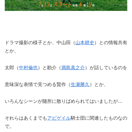
ドラマ撮影の様子とか、中山田（
山本耕史
）との情報共有
とか、
太郎（
中村倫也
）と勘介（
満島真之介
）が話しているのを
意味深な表情で見つめる賢作（
生瀬勝久
）とか、
いろんなシーンが随所に散りばめられてはいましたが…
それらはあくまでも
アビゲイル
騎士団に関連したものなの
で。