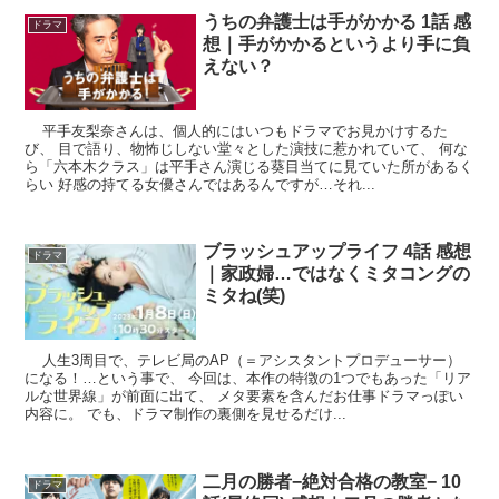
うちの弁護士は手がかかる 1話 感
ドラマ
想｜手がかかるというより手に負
えない？
平手友梨奈さんは、個人的にはいつもドラマでお見かけするた
び、 目で語り、物怖じしない堂々とした演技に惹かれていて、 何な
ら「六本木クラス」は平手さん演じる葵目当てに見ていた所があるく
らい 好感の持てる女優さんではあるんですが…それ...
ブラッシュアップライフ 4話 感想
ドラマ
｜家政婦…ではなくミタコングの
ミタね(笑)
人生3周目で、テレビ局のAP（＝アシスタントプロデューサー）
になる！…という事で、 今回は、本作の特徴の1つでもあった「リア
ルな世界線」が前面に出て、 メタ要素を含んだお仕事ドラマっぽい
内容に。 でも、ドラマ制作の裏側を見せるだけ...
二月の勝者−絶対合格の教室− 10
ドラマ