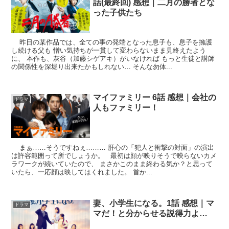
話(最終回) 感想｜二月の勝者とな
った子供たち
昨日の某作品では、全ての事の発端となった息子も、息子を擁護
し続ける父も 憎い気持ちが一貫して変わらないまま見終えたよう
に、 本作も、灰谷（加藤シゲアキ）がいなければ もっと生徒と講師
の関係性を深堀り出来たかもしれない… そんな勿体...
マイファミリー 6話 感想｜会社の
ドラマ
人もファミリー！
まぁ……そうですねぇ……… 肝心の「犯人と衝撃の対面」の演出
は許容範囲って所でしょうか。 最初は顔が映りそうで映らないカメ
ラワークが続いていたので、 まさかこのまま終わる気か？と思って
いたら、一応顔は映してはくれました。 首か...
妻、小学生になる。1話 感想｜マ
ドラマ
マだ！と分からせる説得力よ…