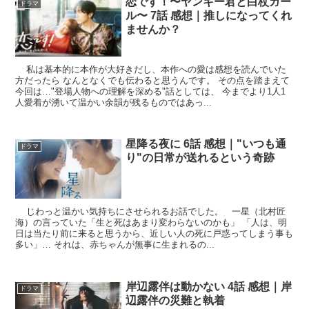
恋です！〜ヤンキー君と白杖ガー
ドラマ
ル〜 7話 感想｜推しになってくれ
ませんか？
私は基本的に本作が大好きだし、本作への愛は感想を読んでいた
方だったら なんとなくでも伝わると思うんです。 その点を踏まえて
今回は…"登場人物への理解を深める"話としては、 今までより1人1
人愛着が湧いて温かい余韻が残るものではあっ...
星降る夜に 6話 感想｜"いつも通
ドラマ
り"の日常が送れるという奇跡
じわっと温かい気持ちにさせられるお話でした。 一星（北村匠
海）の言っていた「生と死はあまり変わらないのかも」 「人は、明
日は当たり前に来ると思うから、近しい人の死に戸惑ってしまう事も
多い」… それは、赤ちゃんが無事に生まれるの...
岸辺露伴は動かない 4話 感想｜岸
ドラマ
辺露伴の災難と執着