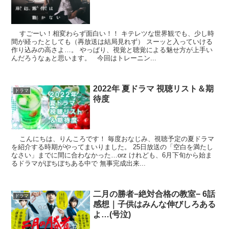
すごーい！相変わらず面白い！！ キテレツな世界観でも、少し時
間が経ったとしても（再放送は結局見れず） スーッと入っていける
作り込みの高さよ…。 やっぱり、視覚と聴覚による魅せ方が上手い
んだろうなぁと思います。 今回はトレーニン...
2022年 夏ドラマ 視聴リスト＆期
ドラマ
待度
こんにちは、りんころです！ 毎度おなじみ、視聴予定の夏ドラマ
を紹介する時期がやってまいりました。 25日放送の「空白を満たし
なさい」までに間に合わなかった…orz けれども、6月下旬から始ま
るドラマがぼちぼちある中で 無事完成出来...
二月の勝者−絶対合格の教室− 6話
ドラマ
感想｜子供はみんな伸びしろある
よ…(号泣)