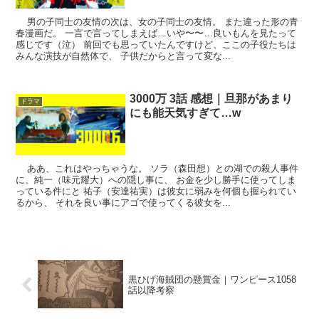
男の子同士の友情の次は、女の子同士の友情。 また違った形の青
春漫画だ。 一言で言ってしまえば…いや〜〜…良いもんを見たって
感じです（泣） 前回でも思っていたんですけど、ここの子役たちは
みんな演技が自然体で、 子供だからと言って変な...
3000万 3話 感想｜旦那があまり
ドラマ
にも能天気すぎて…w
ああ、これはやっちゃうな。 ソラ（森田想）との湖での殺人事件
に、純一（味元耀大）への隠し事に、 お金を少し勝手に使ってしま
っている件にと 祐子（安達祐実）は彼女に弱みを何個も握られてい
るから、 それを良い事にアゴで使ってくる彼女を...
黒ひげ海賊団の懸賞金｜ワンピース1058
話以降考察