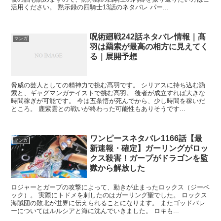
活用ください。 黙示録の四騎士13話のネタバレ パー...
呪術廻戦242話ネタバレ情報｜髙
マンガ
羽は羂索が最高の相方に見えてく
る｜展開予想
脅威の芸人としての精神力で挑む髙羽です。 シリアスに持ち込む羂
索と、ギャグマンガテイストで挑む髙羽。 後者が成立すれば大きな
時間稼ぎが可能です。 今は五条悟が死んでから、少し時間を稼いだ
ところ。 鹿紫雲との戦いが終わった可能性もありそうです...
ワンピースネタバレ1166話【最
マンガ
新速報・確定】ガーリングがロッ
クス殺害！ガープがドラゴンを監
獄から解放した
ロジャーとガープの攻撃によって、動きが止まったロックス（ジーベ
ック）。 実際にトドメを刺したのはガーリング聖でした。 ロックス
海賊団の敗北が世界に伝えられることになります。 またゴッドバレ
ーについてはルルシアと海に沈んでいきました。 ロキも...