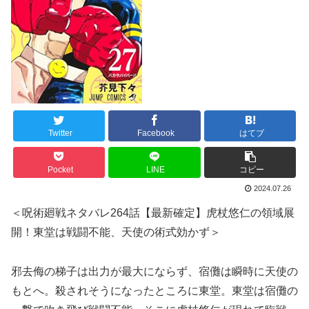
Twitter
Facebook
はてブ
Pocket
LINE
コピー
2024.07.26
＜呪術廻戦ネタバレ264話【最新確定】虎杖悠仁の領域展
開！東堂は戦闘不能、天使の術式効かず＞
邪去侮の梯子は出力が最大にならず、宿儺は瞬時に天使の
もとへ。殺されそうになったところに東堂。東堂は宿儺の