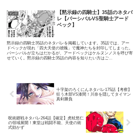
【黙示録の四騎士】35話のネタバ
マンガ
レ【パーシバルVS聖騎士アード
ベック】
黙示録の四騎士35話のネタバレを掲載しています。35話では、アー
ドベックが現れ「四大天使の琥魄」で魔神たちを封印してしまった。
パーシバルが立ちはだかるが、アードベックはケルヌンノスを呼び寄
せていく。黙示録の四騎士35話の内容を知りたい方はご...
十字架のろくにんネタバレ175話【考察】
狂う木部VS漆間！川奈を隠してタイマン
真剣勝負
呪術廻戦ネタバレ264話【確定】虎杖悠仁
の領域展開！東堂は戦闘不能、天使の術
式効かず