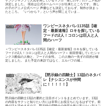
ヤングジャンプで人気を博しているマンガ「推しの子」のアニメ化が
決定しました。 現在は公式ホームページが出来たところです。 推し
の子のアニメ公式ページ 声優なども決定しておらず、制作が決まっ
たところ。 「いつから？」という声が聞こえていま...
ワンピースネタバレ1135話【確
マンガ
定・最新速報】ロキを探している
フードの2人！コロンは巨人と人
間のハーフ
＜ワンピースネタバレ1135話【確定・最新速報】ロキを探している
フードの2人！コロンは巨人と人間のハーフ＞ 前回登場していたシャ
ンクス酷似の人物と、フードの女性。 この人物の一先ずの目的が確
定しました。 また予定の来訪ではなく、エルバフの城...
【黙示録の四騎士】13話のネタバ
マンガ
レ【ナシエンスが仲間
に！！！！！】
黙示録の四騎士13話の要約と注目ポイントをまとめています。13話
の内容をサクッと知りたい方には非常にお役立ちになるはずです。前
後の話も読めますので、黙示録の四騎士の内容を振り返りたい方はご