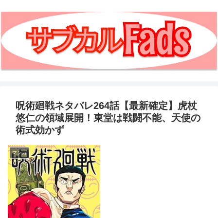
呪術廻戦ネタバレ264話【最新確定】虎杖
悠仁の領域展開！東堂は戦闘不能、天使の
術式効かず
マンガ