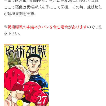
一撃で吹き飛び戦闘不能。そこに虎杖悠仁が現れて臨戦、
ここで宿儺は反転術式を手にして回復。その時、虎杖悠仁
が領域展開を実施。
※
呪術廻戦の本編ネタバレを含む場合があります
のでご注
意下さい。