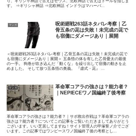
り、ギリシャ神話で言えばゼウス、北欧神話で言えばトールを指しま
す。 ⇒ギリシャ神話 ⇒北欧神話 インドラはマハーバ...
呪術廻戦263話ネタバレ考察｜乙
マンガ
骨五条の茈は失敗！未完成の茈で
も宿儺にダメージあり｜展開
＜呪術廻戦263話ネタバレ考察｜乙骨五条の茈は失敗！未完成の茈で
も宿儺にダメージあり｜展開＞ 五条悟の体を有した乙骨憂太の最後
の一手。 狗巻が吹き込んだ「動くな」を繰り出して宿儺の動きを止
めました。 そして放つ五条悟の奥義。 『虚式・茈』 ...
革命軍コアラの強さは？能力者？
マンガ
｜NEPIECEワノ国編終了後考察
革命軍コアラの強さは？能力者？｜サボ救出作戦は？革命軍コアラの
強さは？能力者？についてこの記事をご覧いただきましてありがとう
ございます。いい芝居してますね！サイト管理人の甲塚誓ノ介でござ
います。この記事ではワンピースワノ国編終了後の考察とし...