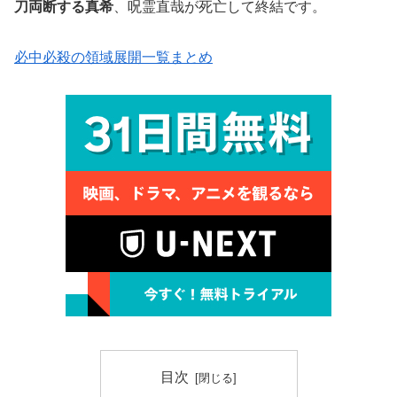
刀両断する真希
、呪霊直哉が死亡して終結です。
必中必殺の領域展開一覧まとめ
目次