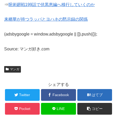
⇒
呪術廻戦199話で伏黒恵編へ移行していくのか
来栖華が持つラッパとヨハネの黙示録の関係
(adsbygoogle = window.adsbygoogle || []).push({});
Source: マンガ好き.com
マンガ
シェアする
Twitter
Facebook
はてブ
Pocket
LINE
コピー