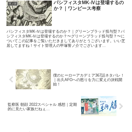
パシフィスタMK-Ⅳは登場するの
マンガ
か？｜ワンピース考察
パシフィスタMK-Ⅳは登場するのか？｜グリーンブラッド投与型？パ
シフィスタMK-Ⅳは登場するのか？〜グリーンブラッド投与型？〜に
ついてこの記事をご覧いただきましてありがとうございます。いい芝
居してますね！サイト管理人の甲塚誓ノ介でございます...
僕のヒーローアカデミア367話ネタバレ！
｜出久AFOへの怒りを力に変えの決戦開
始！
監察医 朝顔 2022スペシャル 感想｜定期
的に見たい家族だねぇ…