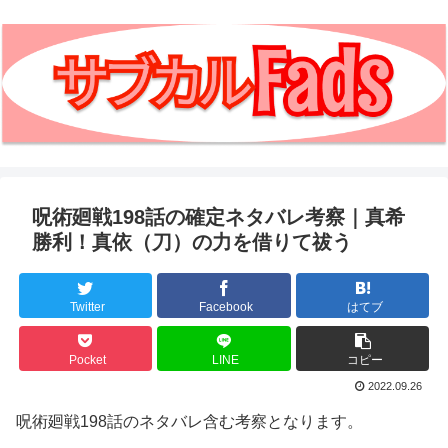
呪術廻戦198話の確定ネタバレ考察｜真希
勝利！真依（刀）の力を借りて祓う
Twitter
Facebook
はてブ
Pocket
LINE
コピー
2022.09.26
呪術廻戦198話のネタバレ含む考察となります。