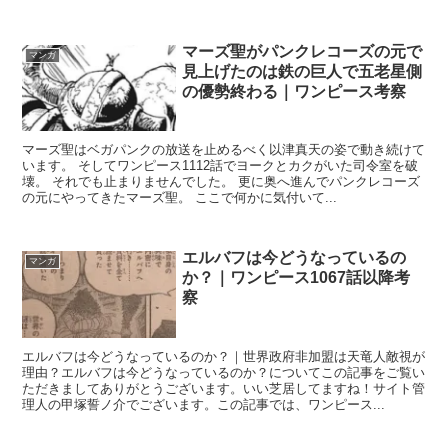
マーズ聖がパンクレコーズの元で
マンガ
見上げたのは鉄の巨人で五老星側
の優勢終わる｜ワンピース考察
マーズ聖はベガパンクの放送を止めるべく以津真天の姿で動き続けて
います。 そしてワンピース1112話でヨークとカクがいた司令室を破
壊。 それでも止まりませんでした。 更に奥へ進んでパンクレコーズ
の元にやってきたマーズ聖。 ここで何かに気付いて...
エルバフは今どうなっているの
マンガ
か？｜ワンピース1067話以降考
察
エルバフは今どうなっているのか？｜世界政府非加盟は天竜人敵視が
理由？エルバフは今どうなっているのか？についてこの記事をご覧い
ただきましてありがとうございます。いい芝居してますね！サイト管
理人の甲塚誓ノ介でございます。この記事では、ワンピース...