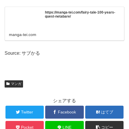
https://manga-tei.com/fairy-tale-100-years-
quest-netabare/
manga-tei.com
Source: サブかる
マンガ
シェアする
Twitter
Facebook
はてブ
Pocket
LINE
コピー