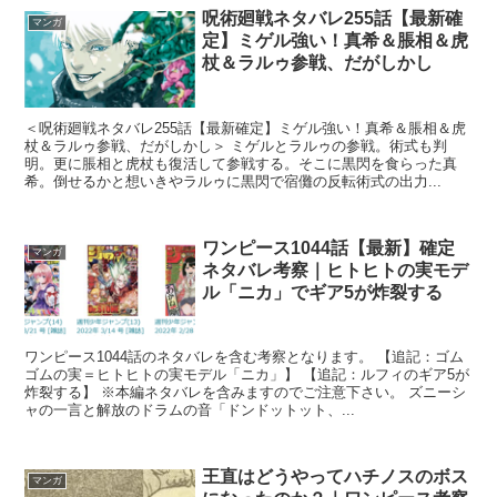
呪術廻戦ネタバレ255話【最新確
マンガ
定】ミゲル強い！真希＆脹相＆虎
杖＆ラルゥ参戦、だがしかし
＜呪術廻戦ネタバレ255話【最新確定】ミゲル強い！真希＆脹相＆虎
杖＆ラルゥ参戦、だがしかし＞ ミゲルとラルゥの参戦。術式も判
明。更に脹相と虎杖も復活して参戦する。そこに黒閃を食らった真
希。倒せるかと想いきやラルゥに黒閃で宿儺の反転術式の出力...
ワンピース1044話【最新】確定
マンガ
ネタバレ考察｜ヒトヒトの実モデ
ル「ニカ」でギア5が炸裂する
ワンピース1044話のネタバレを含む考察となります。 【追記：ゴム
ゴムの実＝ヒトヒトの実モデル「ニカ」】 【追記：ルフィのギア5が
炸裂する】 ※本編ネタバレを含みますのでご注意下さい。 ズニーシ
ャの一言と解放のドラムの音「ドンドットット、...
王直はどうやってハチノスのボス
マンガ