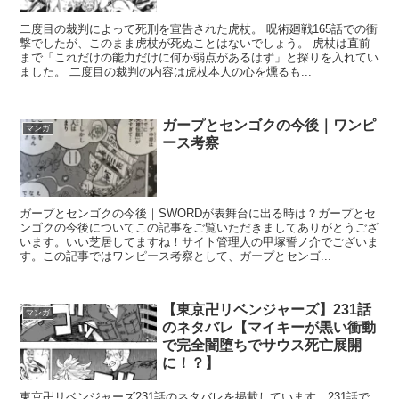
二度目の裁判によって死刑を宣告された虎杖。 呪術廻戦165話での衝
撃でしたが、このまま虎杖が死ぬことはないでしょう。 虎杖は直前
まで「これだけの能力だけに何か弱点があるはず」と探りを入れてい
ました。 二度目の裁判の内容は虎杖本人の心を燻るも...
ガープとセンゴクの今後｜ワンピ
マンガ
ース考察
ガープとセンゴクの今後｜SWORDが表舞台に出る時は？ガープとセ
ンゴクの今後についてこの記事をご覧いただきましてありがとうござ
います。いい芝居してますね！サイト管理人の甲塚誓ノ介でございま
す。この記事ではワンピース考察として、ガープとセンゴ...
【東京卍リベンジャーズ】231話
マンガ
のネタバレ【マイキーが黒い衝動
で完全闇堕ちでサウス死亡展開
に！？】
東京卍リベンジャーズ231話のネタバレを掲載しています。231話で