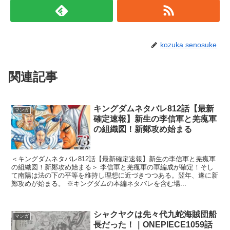
kozuka senosuke
関連記事
キングダムネタバレ812話【最新
マンガ
確定速報】新生の李信軍と羌瘣軍
の組織図！新鄭攻め始まる
＜キングダムネタバレ812話【最新確定速報】新生の李信軍と羌瘣軍
の組織図！新鄭攻め始まる＞ 李信軍と羌瘣軍の軍編成が確定！そし
て南陽は法の下の平等を維持し理想に近づきつつある。翌年、遂に新
鄭攻めが始まる。 ※キングダムの本編ネタバレを含む場...
シャクヤクは先々代九蛇海賊団船
マンガ
長だった！｜ONEPIECE1059話