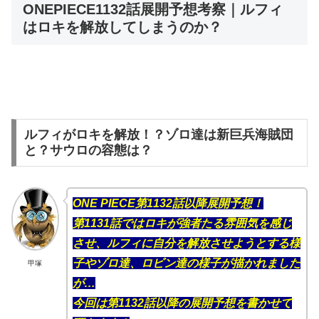
ONEPIECE1132話展開予想考察｜ルフィ
はロキを解放してしまうのか？
ルフィがロキを解放！？ゾロ達は新巨兵海賊団
と？サウロの容態は？
ONE PIECE第1132話以降展開予想！
第1131話ではロキが強者たる雰囲気を感じ
させ、ルフィに自分を解放させようとする様
子やゾロ達、ロビン達の様子が描かれました
甲塚
が…
今回は第1132話以降の展開予想を書かせて