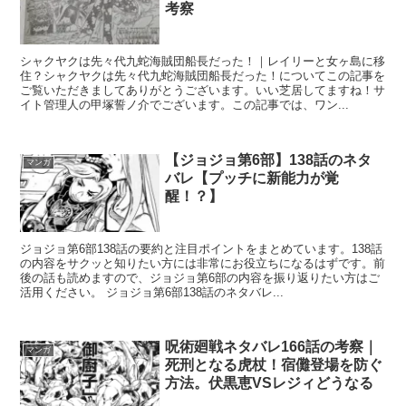
考察
シャクヤクは先々代九蛇海賊団船長だった！｜レイリーと女ヶ島に移
住？シャクヤクは先々代九蛇海賊団船長だった！についてこの記事を
ご覧いただきましてありがとうございます。いい芝居してますね！サ
イト管理人の甲塚誓ノ介でございます。この記事では、ワン...
【ジョジョ第6部】138話のネタ
マンガ
バレ【プッチに新能力が覚
醒！？】
ジョジョ第6部138話の要約と注目ポイントをまとめています。138話
の内容をサクッと知りたい方には非常にお役立ちになるはずです。前
後の話も読めますので、ジョジョ第6部の内容を振り返りたい方はご
活用ください。 ジョジョ第6部138話のネタバレ...
呪術廻戦ネタバレ166話の考察｜
マンガ
死刑となる虎杖！宿儺登場を防ぐ
方法。伏黒恵VSレジィどうなる