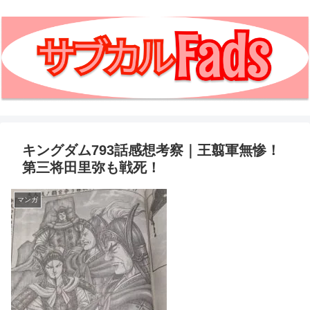
キングダム793話感想考察｜王翦軍無惨！
第三将田里弥も戦死！
マンガ