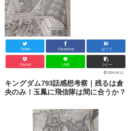
Twitter
Facebook
はてブ
Pocket
LINE
コピー
2024.04.11
キングダム793話感想考察｜残るは倉
央のみ！玉鳳に飛信隊は間に合うか？