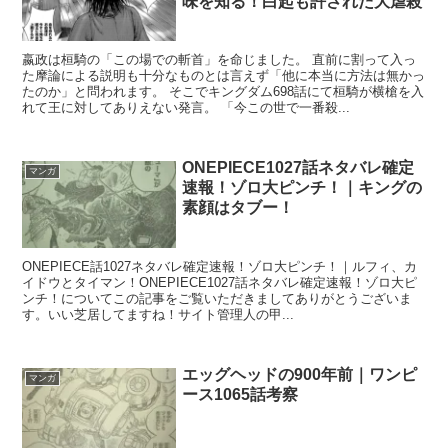
味を知る！白起も許された大虐殺
嬴政は桓騎の「この場での斬首」を命じました。 直前に割って入っ
た摩論による説明も十分なものとは言えず「他に本当に方法は無かっ
たのか」と問われます。 そこでキングダム698話にて桓騎が横槍を入
れて王に対してありえない発言。 「今この世で一番殺...
ONEPIECE1027話ネタバレ確定
マンガ
速報！ゾロ大ピンチ！｜キングの
素顔はタブー！
ONEPIECE話1027ネタバレ確定速報！ゾロ大ピンチ！｜ルフィ、カ
イドウとタイマン！ONEPIECE1027話ネタバレ確定速報！ゾロ大ピ
ンチ！についてこの記事をご覧いただきましてありがとうございま
す。いい芝居してますね！サイト管理人の甲...
エッグヘッドの900年前｜ワンピ
マンガ
ース1065話考察