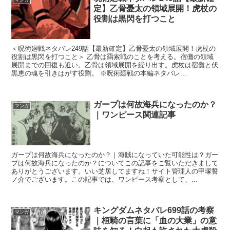
定】乙骨憂太の領域展開！虎杖の
役割は黒閃を打つこと
＜呪術廻戦ネタバレ249話【最新確定】乙骨憂太の領域展開！虎杖の
役割は黒閃を打つこと＞ 乙骨は羂索戦のことを考える。宿儺の領域
展開までの回復も近い。乙骨は領域展開を繰り出す。虎杖は宿儺と伏
黒恵の魂を引きはがす役割。 ※呪術廻戦の本編ネタバレ...
ガープは何故海兵になったのか？
マンガ
｜ワンピース関連記事
ガープは何故海兵になったのか？｜海賊になっていた可能性は？ガー
プは何故海兵になったのか？についてこの記事をご覧いただきまして
ありがとうございます。いい芝居してますね！サイト管理人の甲塚誓
ノ介でございます。この記事では、ワンピース考察として、...
キングダムネタバレ699話の考察
マンガ
｜桓騎の言葉に「血の大業」の意