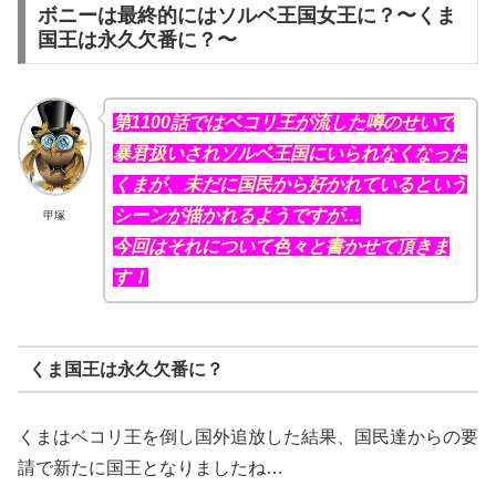
ボニーは最終的にはソルベ王国女王に？〜くま
国王は永久欠番に？〜
第1100話ではベコリ王が流した噂のせいで
暴君扱いされソルベ王国にいられなくなった
くまが、未だに国民から好かれているという
シーンが描かれるようですが…
甲塚
今回はそれについて色々と書かせて頂きま
す！
くま国王は永久欠番に？
くまはベコリ王を倒し国外追放した結果、国民達からの要
請で新たに国王となりましたね…