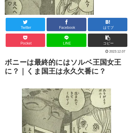
Twitter
Facebook
はてブ
Pocket
LINE
コピー
2023.12.07
ボニーは最終的にはソルベ王国女王
に？｜くま国王は永久欠番に？