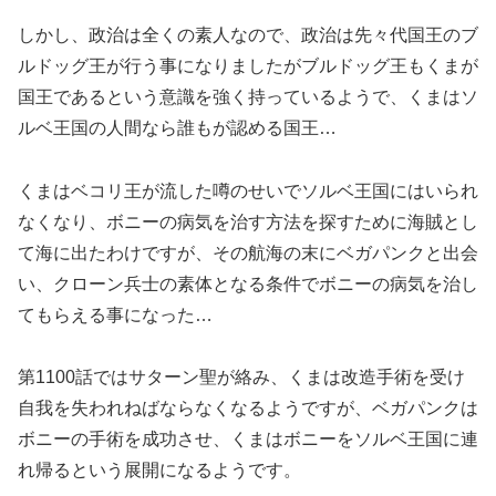
しかし、政治は全くの素人なので、政治は先々代国王のブ
ルドッグ王が行う事になりましたがブルドッグ王もくまが
国王であるという意識を強く持っているようで、くまはソ
ルベ王国の人間なら誰もが認める国王…
くまはベコリ王が流した噂のせいでソルベ王国にはいられ
なくなり、ボニーの病気を治す方法を探すために海賊とし
て海に出たわけですが、その航海の末にベガパンクと出会
い、クローン兵士の素体となる条件でボニーの病気を治し
てもらえる事になった…
第1100話ではサターン聖が絡み、くまは改造手術を受け
自我を失われねばならなくなるようですが、ベガパンクは
ボニーの手術を成功させ、くまはボニーをソルベ王国に連
れ帰るという展開になるようです。