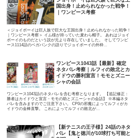
マンガ
国出身！止められなかった戦争！
｜ワンピース考察
＜ジョイボーイは巨人族で巨大な王国出身！止められなかった戦争！
｜ワンピース考察＞ イム様が持っていた麦わら帽子。 あれはジョイ
ボーイのものだという説が元より存在していました。 そしてワンピ
ース1114話のベガパンクの語りでジョイボーイの外枠...
ワンピース1043話【最新】確定
マンガ
ネタバレ考察｜ルフィの敗北とカ
イドウの勝利宣言！モモとズニー
シャの会話
ワンピース1043話のネタバレを含む考察となります。 【追記修正：
勝者はカイドウと宣言・モモの助とズニーシャの会話】 ※本編ネタ
バレを含みますのでご注意下さい。 CP0の邪魔によってルフィがカ
イドウの金棒直撃。 これによってルフィの敗北が...
【新テニスの王子様】24話のネタ
マンガ
バレ【鬼と徳川が10球打ち可能と