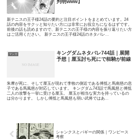
判明www】
新テニスの王子様24話の要約と注目ポイントをまとめています。24
話の内容をサクッと知りたい方には非常にお役立ちになるはずです。
前後の話も読めますので、新テニスの王子様の内容を振り返りたい方
はご活用ください。 新テニスの王子様24話のネタバレ...
キングダムネタバレ744話｜展開
マンガ
予想｜厘玉討ち死にで桓騎が前線
朱摩が死に、そして厘玉が現れて李牧の側近である傅抵と馬南慈の息
子である馬風慈が対応しています。 キングダム743話で馬風慈と傅抵
二人の攻撃を一挙に受ける厘玉。 厘玉が相当な実力を持っているの
は分かります。 しかし傅抵と馬風慈も弱い武将ではあ...
シャンクスとバギーの関係｜ワンピース
考察