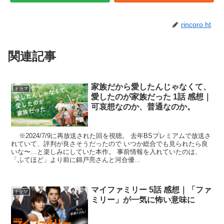
rincoro ht
関連記事
家族だから愛したんじゃなくて、
ドラマ
愛したのが家族だった 1話 感想｜
可哀想なのか、普通なのか。
※2024/7/9に再放送された回を視聴。 去年BSプレミアムで放送さ
れていて、評判が良さそうだったので いつか総合でも見られたら良
いな〜…と楽しみにしていた本作。 事前情報を入れていたのは、
「ふてほど」より前に錦戸亮さんと河合優...
マイファミリー 5話 感想｜「ファ
ドラマ
ミリー」が一気に怖い意味に