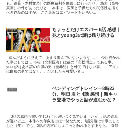
も…綿貫（木村文乃）の医療裁判を傍聴しに行ったり、 悠太（高杉
真宙）の件があったりと、 本来は、医師と子供たちの関係性を描く
べき作品のはずが、 ここ最近はエピソードをいろい...
ちょっとだけエスパー 6話 感想｜
ドラマ
兆とyoung3の謎は残り続ける
進んだように見えて、あまり進んでいないような…。 今回描かれ
た事としては… 市松（北村匠海）は後の「市松博士」である事。
young3はあの謎の白服の男（麿赤兒）と仲間ではない事。 「アイ」
は白服の男ではなく、←だとしたら可愛い名...
ペンディングトレイン—8時23
ドラマ
分、明日 君と 4話 感想｜新キャ
ラ登場でやっと話が進むかな？
3話の感想も書いてじわじわ追いつく気でいましたが… 話の進み
が遅い以上、本作への印象もほぼ一緒なため、1話分飛ばす事にしま
した（笑） でも、3話の内容にちょこっと触れるとするなら。 直哉