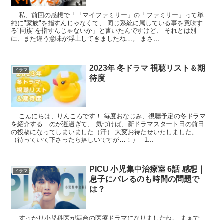
私、前回の感想で「「マイファミリー」の「ファミリー」って単
純に"家族"を指すんじゃなくて、 同じ系統に属している事を意味す
る"同族"を指すんじゃないか」と書いたんですけど、 それとは別
に、また違う意味が浮上してきましたね…。 まさ...
2023年 冬ドラマ 視聴リスト＆期
ドラマ
待度
こんにちは、りんころです！ 毎度おなじみ、視聴予定の冬ドラマ
を紹介する…のが遅過ぎて、 気づけば、新ドラマスタート日の前日
の投稿になってしまいました（汗） 大変お待たせいたしました。
（待っていて下さったら嬉しいですが…！） 1...
PICU 小児集中治療室 6話 感想｜
ドラマ
息子にバレるのも時間の問題で
は？
すっかり小児科医が舞台の医療ドラマになりましたね。 まぁで