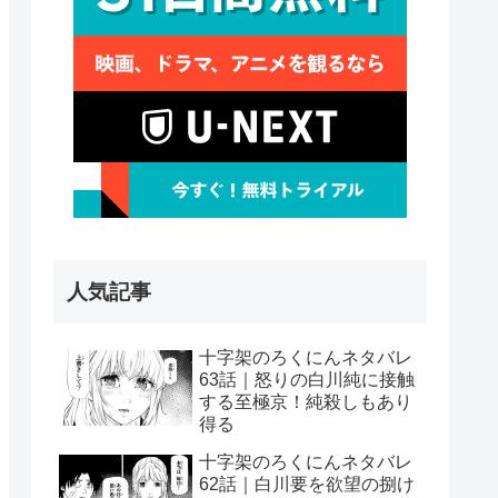
人気記事
十字架のろくにんネタバレ
63話｜怒りの白川純に接触
する至極京！純殺しもあり
得る
十字架のろくにんネタバレ
62話｜白川要を欲望の捌け