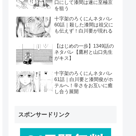
口にして漆間は遂に至極京
を狙う
十字架のろくにんネタバレ
60話｜殺した漆間は祖父に
も伝えず！白川要が現れる
【はじめの一歩】1349話の
ネタバレ【鷹村と山口先生
がキス】
十字架のろくにんネタバレ
61話｜白川要と漆間俊がホ
テルへ！辛さをお互いに癒
し合う展開
スポンサードリンク