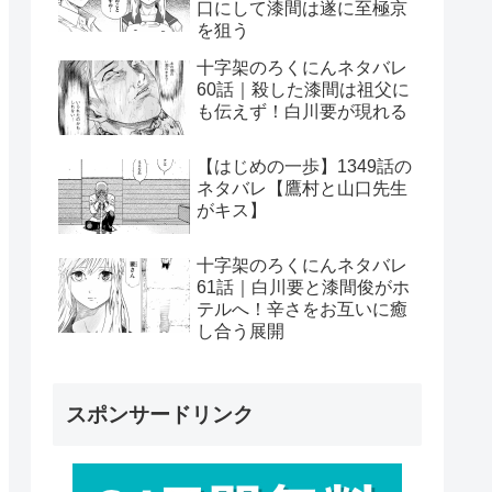
口にして漆間は遂に至極京
を狙う
十字架のろくにんネタバレ
60話｜殺した漆間は祖父に
も伝えず！白川要が現れる
【はじめの一歩】1349話の
ネタバレ【鷹村と山口先生
がキス】
十字架のろくにんネタバレ
61話｜白川要と漆間俊がホ
テルへ！辛さをお互いに癒
し合う展開
スポンサードリンク