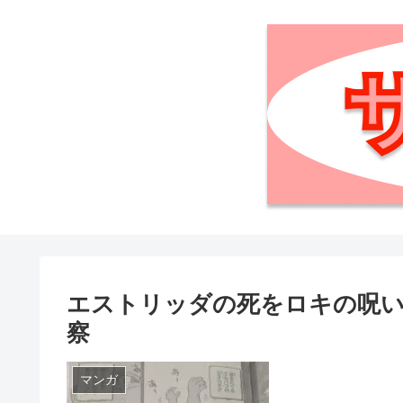
エストリッダの死をロキの呪い
察
マンガ