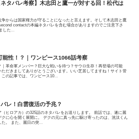
話【ネタバレ考察】木志田と鷹一が対する回！松代は
抗争からは国家権力が守ることになったと言えます。そして木志田と鷹
second contactの本編ネタバレを含む場合がありますのでご注意下さ
した...
能性！？｜ワンピース1066話考察
？｜革命軍メンバー？巨大な戦いを待つ？サウロ生存！再登場の可能
いただきましてありがとうございます。いい芝居してますね！サイト管
の記事では、ワンピース10...
タバレ！白雲復活の予兆？
（ヒロアカ）の325話のネタバレをお送りします。 前話では、遂に麗
デクに心を開く展開に。 デクの元に真っ先に駆け寄ったのは、洸汰くん
。 また、麗日の突...