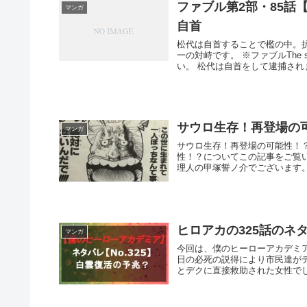
ファブル第2部・85
マンガ
自首
松代は自首することで檻の中。
一の対峙です。 ※ファブルThe 
い。 松代は自首をして逮捕されま
サウロ生存！再登場の可
マンガ
サウロ生存！再登場の可能性！
性！？についてこの記事をご覧
理人の甲塚誓ノ介でございます。こ
ヒロアカの325話のネ
マンガ
今回は、僕のヒーローアカデミア
日の必死の説得により市民達が
とデクに直接救助された女性でした