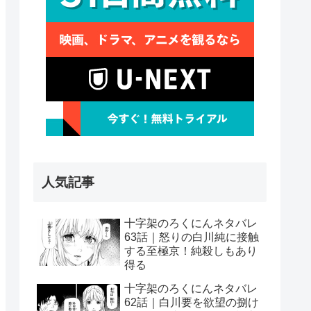
人気記事
十字架のろくにんネタバレ
63話｜怒りの白川純に接触
する至極京！純殺しもあり
得る
十字架のろくにんネタバレ
62話｜白川要を欲望の捌け