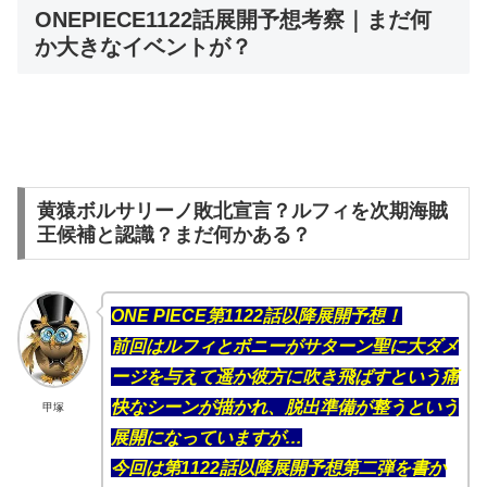
ONEPIECE1122話展開予想考察｜まだ何
か大きなイベントが？
黄猿ボルサリーノ敗北宣言？ルフィを次期海賊
王候補と認識？まだ何かある？
ONE PIECE第1122話以降展開予想！
前回はルフィとボニーがサターン聖に大ダメ
ージを与えて遥か彼方に吹き飛ばすという痛
快なシーンが描かれ、脱出準備が整うという
甲塚
展開になっていますが…
今回は第1122話以降展開予想第二弾を書か