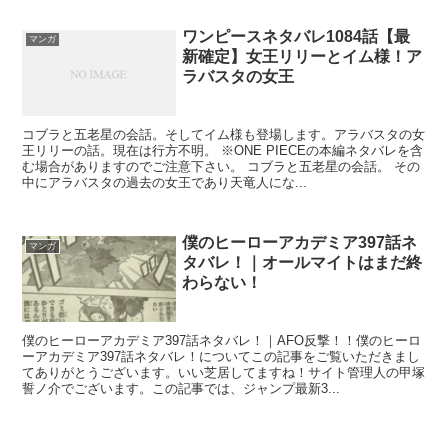
ワンピースネタバレ1084話【最
マンガ
新確定】女王リリーとイム様！ア
ラバスタの女王
コブラと五老星の会話。そしてイム様も登場します。アラバスタの女
王リリーの話。現在は行方不明。 ※ONE PIECEの本編ネタバレを含
む場合がありますのでご注意下さい。 コブラと五老星の会話。 その
中にアラバスタの過去の女王であり天竜人にな...
僕のヒーローアカデミア397話ネ
マンガ
タバレ！｜オールマイトはまだ終
わらない！
僕のヒーローアカデミア397話ネタバレ！｜AFO反撃！！僕のヒーロ
ーアカデミア397話ネタバレ！についてこの記事をご覧いただきまし
てありがとうございます。いい芝居してますね！サイト管理人の甲塚
誓ノ介でございます。この記事では、ジャンプ最新3...