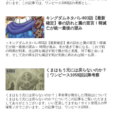
ざいます。この記事では、ワンピース1069話の考察とし...
キングダムネタバレ803話【最新
マンガ
確定】春の訪れと騰の宣言！韓滅
亡が統一最後の望み
＜キングダムネタバレ803話【最新確定】春の訪れと騰の宣言！韓滅
亡が統一最後の望み＞ 時間が進み、冬が過ぎて春になる。これで戦
の時期が到来。次は韓を滅ぼす戦で騰が信と羌瘣、河了貂と会いま
す。そして次の韓を討ち滅ぼす戦が失敗に終われば統一も諦...
くまはもう元には戻らないのか？
マンガ
｜ワンピース1059話以降考察
くまはもう元には戻らないのか？｜革命軍が救出した理由はについて
くまはもう元には戻らないのか？についてこの記事をご覧いただきま
してありがとうございます。いい芝居してますね！サイト管理人の甲
塚誓ノ介でございます。この記事では、ワンピース1059...