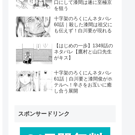
口にして漆間は遂に至極京
を狙う
十字架のろくにんネタバレ
60話｜殺した漆間は祖父に
も伝えず！白川要が現れる
【はじめの一歩】1349話の
ネタバレ【鷹村と山口先生
がキス】
十字架のろくにんネタバレ
61話｜白川要と漆間俊がホ
テルへ！辛さをお互いに癒
し合う展開
スポンサードリンク