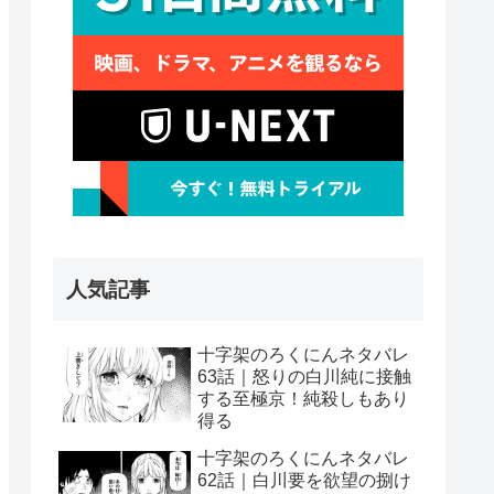
人気記事
十字架のろくにんネタバレ
63話｜怒りの白川純に接触
する至極京！純殺しもあり
得る
十字架のろくにんネタバレ
62話｜白川要を欲望の捌け