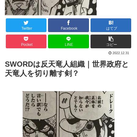
Twitter
Facebook
はてブ
Pocket
LINE
コピー
2022.12.31
SWORDは反天竜人組織｜世界政府と
天竜人を切り離す剣？