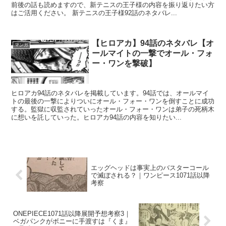
前後の話も読めますので、新テニスの王子様の内容を振り返りたい方
はご活用ください。 新テニスの王子様92話のネタバレ...
【ヒロアカ】94話のネタバレ【オ
マンガ
ールマイトの一撃でオール・フォ
ー・ワンを撃破】
ヒロアカ94話のネタバレを掲載しています。94話では、オールマイ
トの最後の一撃によりついにオール・フォー・ワンを倒すことに成功
する。監獄に収監されていったオール・フォー・ワンは弟子の死柄木
に想いを託していった。ヒロアカ94話の内容を知りたい...
エッグヘッドは事実上のバスターコール
で滅ぼされる？｜ワンピース1071話以降
考察
ONEPIECE1071話以降展開予想考察3｜
ベガパンクがボニーに手渡すは『くま』