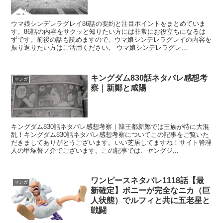
ウマ娘シンデレラグレイ86話の要約と注目ポイントをまとめていま
す。86話の内容をサクッと知りたい方には非常にお役立ちになるは
ずです。前後の話も読めますので、ウマ娘シンデレラグレイの内容を
振り返りたい方はご活用ください。 ウマ娘シンデレラグレ...
キングダム830話ネタバレ感想考
マンガ
察｜新鄭と咸陽
キングダム830話ネタバレ感想考察｜韓王都新鄭では王族が特に大混
乱！キングダム830話ネタバレ感想考察についてこの記事をご覧いた
だきましてありがとうございます。いい芝居してますね！サイト管理
人の甲塚誓ノ介でございます。この記事では、ヤングジ...
ワンピースネタバレ1118話【最
マンガ
新確定】ボニーが完全なニカ（巨
人状態）でルフィと共に五老星と
戦闘