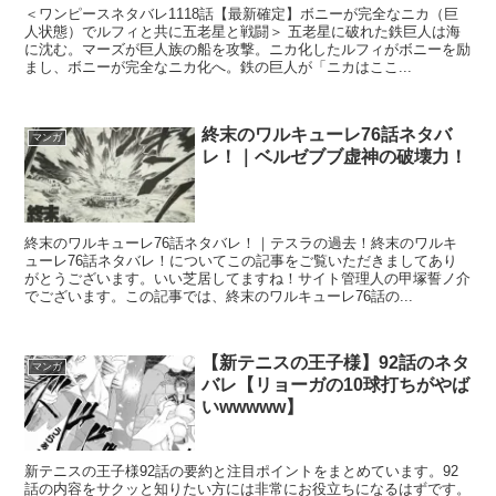
＜ワンピースネタバレ1118話【最新確定】ボニーが完全なニカ（巨
人状態）でルフィと共に五老星と戦闘＞ 五老星に破れた鉄巨人は海
に沈む。マーズが巨人族の船を攻撃。ニカ化したルフィがボニーを励
まし、ボニーが完全なニカ化へ。鉄の巨人が「ニカはここ...
終末のワルキューレ76話ネタバ
マンガ
レ！｜ベルゼブブ虚神の破壊力！
終末のワルキューレ76話ネタバレ！｜テスラの過去！終末のワルキ
ューレ76話ネタバレ！についてこの記事をご覧いただきましてあり
がとうございます。いい芝居してますね！サイト管理人の甲塚誓ノ介
でございます。この記事では、終末のワルキューレ76話の...
【新テニスの王子様】92話のネタ
マンガ
バレ【リョーガの10球打ちがやば
いwwwww】
新テニスの王子様92話の要約と注目ポイントをまとめています。92
話の内容をサクッと知りたい方には非常にお役立ちになるはずです。