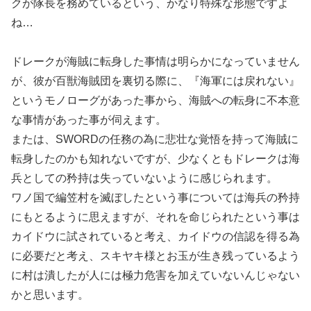
クが隊長を務めているという、かなり特殊な形態ですよ
ね…
ドレークが海賊に転身した事情は明らかになっていません
が、彼が百獣海賊団を裏切る際に、『海軍には戻れない』
というモノローグがあった事から、海賊への転身に不本意
な事情があった事が伺えます。
または、SWORDの任務の為に悲壮な覚悟を持って海賊に
転身したのかも知れないですが、少なくともドレークは海
兵としての矜持は失っていないように感じられます。
ワノ国で編笠村を滅ぼしたという事については海兵の矜持
にもとるように思えますが、それを命じられたという事は
カイドウに試されていると考え、カイドウの信認を得る為
に必要だと考え、スキヤキ様とお玉が生き残っているよう
に村は潰したが人には極力危害を加えていないんじゃない
かと思います。