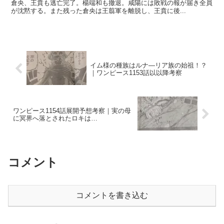
倉央、王賁も逃亡完了。楊端和も撤退。咸陽には敗戦の報が届き全員
が沈黙する。また残った倉央は王翦軍を離脱し、王賁に後...
イム様の種族はルナ―リア族の始祖！？
｜ワンピース1153話以以降考察
ワンピース1154話展開予想考察｜実の母
に冥界へ落とされたロキは…
コメント
コメントを書き込む