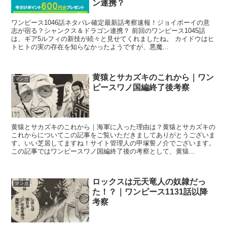
ン連携？
ワンピース1046話ネタバレ確定最新話考察速報！ジョイボーイの意
志が宿る？シャンクス＆ドラゴン連携？ 前回のワンピース1045話
は、ギア5ルフィの新技が続々と見せてくれましたね。 カイドウはヒ
トヒトの実の存在を知らなかったようですが、悪魔...
黄猿とサカズキのこれから｜ワン
マンガ
ピースワノ国編終了後考察
黄猿とサカズキのこれから｜海軍に入った理由は？黄猿とサカズキの
これからについてこの記事をご覧いただきましてありがとうございま
す。いい芝居してますね！サイト管理人の甲塚誓ノ介でございます。
この記事ではワンピースワノ国編終了後の考察として、黄猿...
ロックスは元天竜人の奴隷だっ
マンガ
た！？｜ワンピース1131話以降
考察