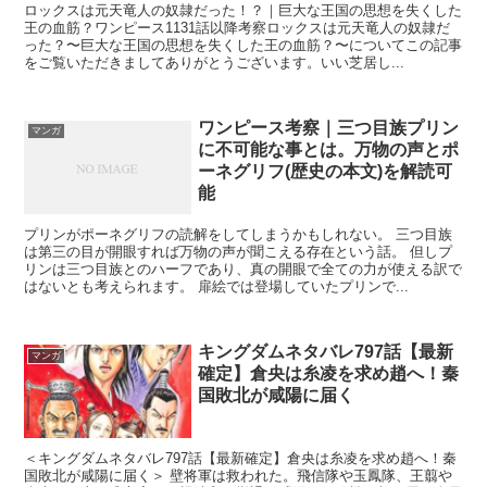
ロックスは元天竜人の奴隷だった！？｜巨大な王国の思想を失くした
王の血筋？ワンピース1131話以降考察ロックスは元天竜人の奴隷だ
った？〜巨大な王国の思想を失くした王の血筋？〜についてこの記事
をご覧いただきましてありがとうございます。いい芝居し...
ワンピース考察｜三つ目族プリン
マンガ
に不可能な事とは。万物の声とポ
ーネグリフ(歴史の本文)を解読可
能
プリンがポーネグリフの読解をしてしまうかもしれない。 三つ目族
は第三の目が開眼すれば万物の声が聞こえる存在という話。 但しプ
リンは三つ目族とのハーフであり、真の開眼で全ての力が使える訳で
はないとも考えられます。 扉絵では登場していたプリンで...
キングダムネタバレ797話【最新
マンガ
確定】倉央は糸凌を求め趙へ！秦
国敗北が咸陽に届く
＜キングダムネタバレ797話【最新確定】倉央は糸凌を求め趙へ！秦
国敗北が咸陽に届く＞ 壁将軍は救われた。飛信隊や玉鳳隊、王翦や