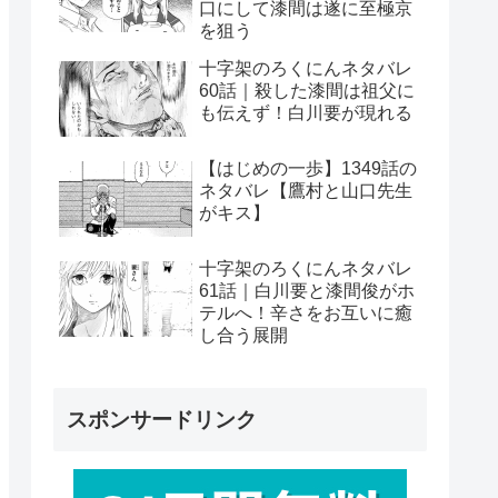
口にして漆間は遂に至極京
を狙う
十字架のろくにんネタバレ
60話｜殺した漆間は祖父に
も伝えず！白川要が現れる
【はじめの一歩】1349話の
ネタバレ【鷹村と山口先生
がキス】
十字架のろくにんネタバレ
61話｜白川要と漆間俊がホ
テルへ！辛さをお互いに癒
し合う展開
スポンサードリンク