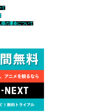
いて
歳
ん様の運命について