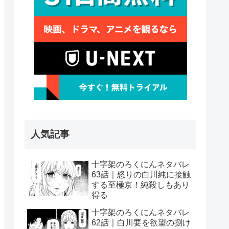
人気記事
十字架のろくにんネタバレ
63話｜怒りの白川純に接触
する至極京！純殺しもあり
得る
十字架のろくにんネタバレ
62話｜白川要を欲望の捌け